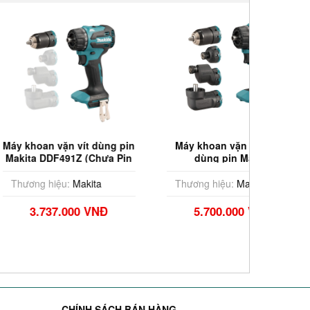
vặn vít dùng pin
Máy khoan vặn vít 4 đầu
Máy k
491Z (Chưa Pin
dùng pin Makita
dù
& Sạc)
DDF491ZJ01 (Chưa Pin &
DDF491
Sạc)
ệu:
Makita
Thương hiệu:
Makita
Thương
7.000 VNĐ
5.700.000 VNĐ
13
CHÍNH SÁCH BÁN HÀNG