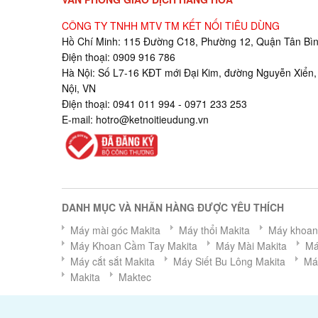
CÔNG TY TNHH MTV TM KẾT NỐI TIÊU DÙNG
Hồ Chí Minh: 115 Đường C18, Phường 12, Quận Tân Bìn
Điện thoại: 0909 916 786
Hà Nội: Số L7-16 KĐT mới Đại Kim, đường Nguyễn Xiển,
Nội, VN
Điện thoại: 0941 011 994 - 0971 233 253
E-mail:
hotro@ketnoitieudung.vn
DANH MỤC VÀ NHÃN HÀNG ĐƯỢC YÊU THÍCH
Máy mài góc Makita
Máy thổi Makita
Máy khoan 
Máy Khoan Cầm Tay Makita
Máy Mài Makita
Má
Máy cắt sắt Makita
Máy Siết Bu Lông Makita
Má
Makita
Maktec