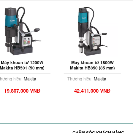
từ 1200W
Máy khoan từ 1800W
Máy khoan 
1 (50 mm)
Makita HB850 (85 mm)
Makita DDF
akita
Thương hiệu:
Makita
Thương hi
00 VNĐ
42.411.000 VNĐ
3.73
CHĂM SÓC KHÁCH HÀNG