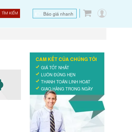
Báo giá nhanh
TÌM KIẾM
CAM KẾT CỦA CHÚNG TÔI
GIÁ TỐT NHẤT
LUÔN ĐÚNG HẸN
THANH TOÁN LINH HOẠT
GIAO HÀNG TRONG NGÀY