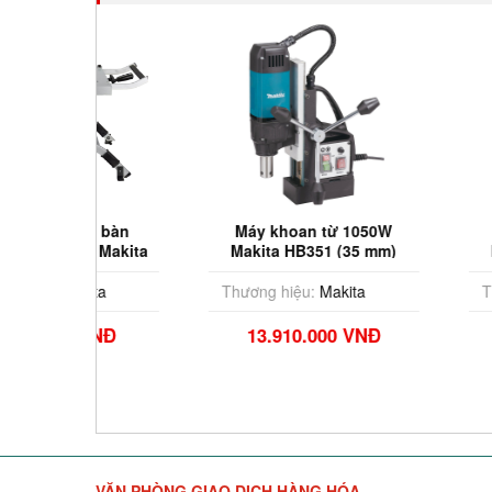
a bàn
Máy khoan từ 1050W
Máy khoan 
 Makita
Makita HB351 (35 mm)
Makita HB50
0
ta
Thương hiệu:
Makita
Thương hiệu:
M
VNĐ
13.910.000 VNĐ
19.807.0
VĂN PHÒNG GIAO DỊCH HÀNG HÓA