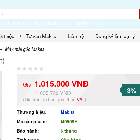
P0300
Makita DHP485
Makita DTD156
Makita HP1630
ới thiệu
Tư vấn Makita
Liên hệ
Đăng ký làm đại lý
»
Máy mài góc Makita
m)
1.015.000 VNĐ
Giá:
3%
1.035.720 VNĐ
(Giá trên đã bao gồm thuế
VAT
)
Thương hiệu:
Makita
Mã sản phẩm:
M9508B
Bảo hành:
6 tháng