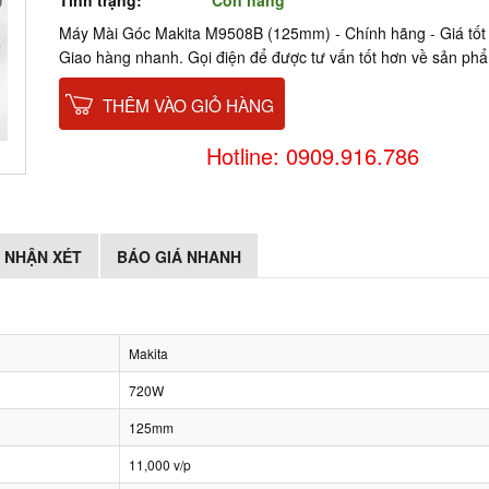
Tình trạng:
Còn hàng
Máy Mài Góc Makita M9508B (125mm) - Chính hãng - Giá tốt - 
Giao hàng nhanh. Gọi điện để được tư vấn tốt hơn về sản ph
THÊM VÀO GIỎ HÀNG
Hotline: 0909.916.786
NHẬN XÉT
BÁO GIÁ NHANH
Makita
720W
125mm
11,000 v/p