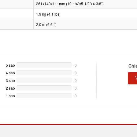
261x140x111mm (10-1/4"x5-1/2"x4-3/8")
1.9 kg (4.1 lbs)
2.0 m (6.6 ft)
5 sao
0%
0
Chi
Complete
4 sao
0%
0
Complete
3 sao
0%
0
Complete
2 sao
0%
0
Complete
1 sao
0%
0
Complete