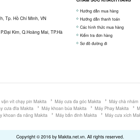
Hướng dẫn mua hàng
h, Tp. Hồ Chí Minh, VN
Hướng dẫn thanh toán
Các hình thức mua hàng
 P.Đại Kim, Q.Hoàng Mai, TP.Hà
Kiểm tra đơn hàng
Sơ đồ đường đi
vặn vít chạy pin Makita
Máy cưa đa góc Makita
Máy chà nhám 
y cưa đĩa Makita
Máy khoan búa Makita
Máy Phay Makita
M
y khoan đa năng Makita
Máy bắn đinh Makita
Máy cưa xích Mak
Copyright © 2016 by Makita.net.vn. All rights reserved.