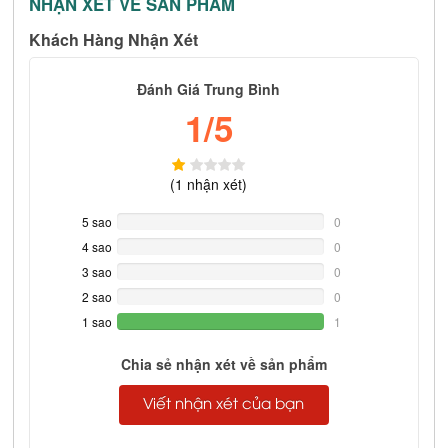
NHẬN XÉT VỀ SẢN PHẨM
Khách Hàng Nhận Xét
Đánh Giá Trung Bình
1
/5
(
1
nhận xét)
5 sao
0%
0
Complete
4 sao
0%
0
Complete
3 sao
0%
0
Complete
2 sao
0%
0
Complete
1 sao
100%
1
Complete
Chia sẻ nhận xét về sản phẩm
Viết nhận xét của bạn