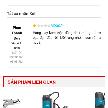
Tất cả nhận Xét
M9002b
Phan
Hàng này kém thật, dùng dc 1 tháng mà rơ
Thanh
bạc đạn đầu rỗi, lưỡi rung như muon rớt ra
Duy
ngoài
đến từ T.p
hcm
(gửi lúc
03/03/2026
08:08 PM)
SẢN PHẨM LIÊN QUAN