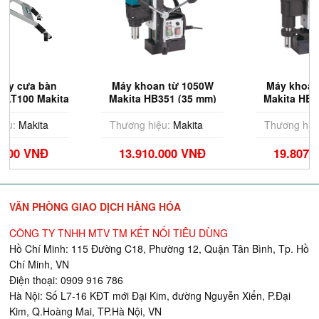
Máy khoan từ 1050W
Máy khoan từ 1200W
ta
Makita HB351 (35 mm)
Makita HB501 (50 mm)
Thương hiệu:
Makita
Thương hiệu:
Makita
13.910.000 VNĐ
19.807.000 VNĐ
VĂN PHÒNG GIAO DỊCH HÀNG HÓA
CÔNG TY TNHH MTV TM KẾT NỐI TIÊU DÙNG
Hồ Chí Minh: 115 Đường C18, Phường 12, Quận Tân Bình, Tp. Hồ
Chí Minh, VN
Điện thoại: 0909 916 786
Hà Nội: Số L7-16 KĐT mới Đại Kim, đường Nguyễn Xiển, P.Đại
Kim, Q.Hoàng Mai, TP.Hà Nội, VN