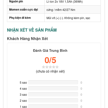
Nguồn pin
Li-ion 2x 18V 1,5Ah (36Wh)
Momen xoắn cực đại
cứng / mềm 42/27 Nm
Phụ kiện đi kèm
Mũi vít (+) (-). Không kèm pin, sạc
NHẬN XÉT VỀ SẢN PHẨM
Khách Hàng Nhận Xét
Đánh Giá Trung Bình
0
/5
(
chưa có
nhận xét)
5 sao
0%
0
Complete
4 sao
0%
0
Complete
3 sao
0%
0
Complete
2 sao
0%
0
Complete
1 sao
0%
0