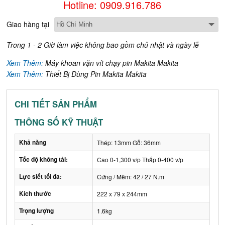
Hotline: 0909.916.786
Giao hàng tại
Trong 1 - 2 Giờ làm việc không bao gồm chủ nhật và ngày lễ
Xem Thêm:
Máy khoan vặn vít chạy pin Makita Makita
Xem Thêm:
Thiết Bị Dùng Pin Makita Makita
CHI TIẾT SẢN PHẨM
THÔNG SỐ KỸ THUẬT
Khả năng
Thép: 13mm Gỗ: 36mm
Tốc độ không tải:
Cao 0-1,300 v/p Thấp 0-400 v/p
Lực siết tối đa:
Cứng / Mềm: 42 / 27 N.m
Kích thước
222 x 79 x 244mm
Trọng lượng
1.6kg