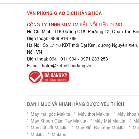
VĂN PHÒNG GIAO DỊCH HÀNG HÓA
CÔNG TY TNHH MTV TM KẾT NỐI TIÊU DÙNG
Hồ Chí Minh: 115 Đường C18, Phường 12, Quận Tân Bìn
Điện thoại: 0909 916 786
Hà Nội: Số L7-16 KĐT mới Đại Kim, đường Nguyễn Xiển,
Nội, VN
Điện thoại: 0941 011 994 - 0971 233 253
E-mail:
hotro@ketnoitieudung.vn
DANH MỤC VÀ NHÃN HÀNG ĐƯỢC YÊU THÍCH
Máy mài góc Makita
Máy thổi Makita
Máy khoan 
Máy Khoan Cầm Tay Makita
Máy Mài Makita
Má
Máy cắt sắt Makita
Máy Siết Bu Lông Makita
Má
Makita
Maktec