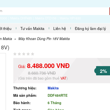
P0300
Makita DHP485
Makita DTD156
Makita HP1630
ới thiệu
Tư vấn Makita
Liên hệ
Đăng ký làm đại lý
n Makia
»
Máy Khoan Dùng Pin 18V Makita
18V)
8.488.000 VNĐ
Giá:
2%
8.660.736 VNĐ
(Giá trên đã bao gồm thuế
VAT
)
Thương hiệu:
Makita
Mã sản phẩm:
DDF484RTE
Bảo hành:
6 Tháng