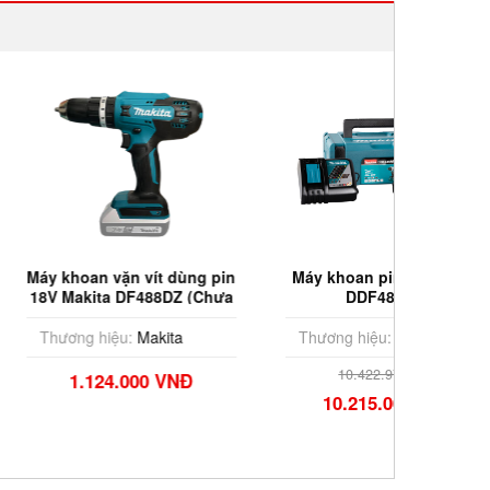
-2%
ặn vít dùng pin
Máy khoan pin 18V Makita
Máy kh
 DF488DZ (Chưa
DDF486RTE
pin 1
 & Sạc)
(C
ệu:
Makita
Thương hiệu:
Makita
Thương
10.422.972 VNĐ
4.000 VNĐ
10.215.000 VNĐ
4.