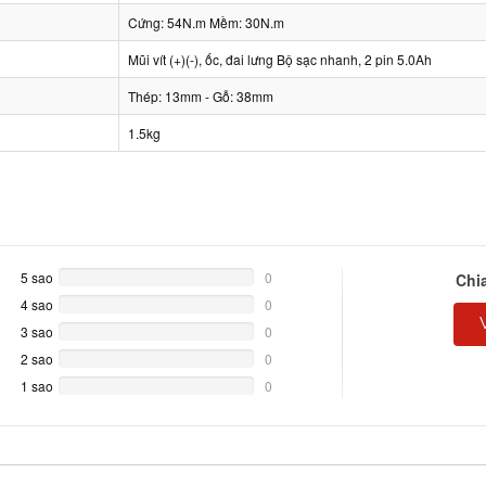
Cứng: 54N.m Mềm: 30N.m
Mũi vít (+)(-), ốc, đai lưng Bộ sạc nhanh, 2 pin 5.0Ah
Thép: 13mm - Gỗ: 38mm
1.5kg
5 sao
0%
0
Chi
Complete
4 sao
0%
0
Complete
3 sao
0%
0
Complete
2 sao
0%
0
Complete
1 sao
0%
0
Complete