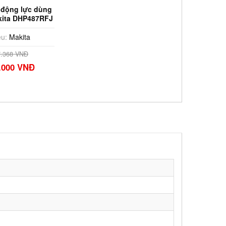
 động lực dùng
kita DHP487RFJ
u:
Makita
7.368 VNĐ
.000 VNĐ