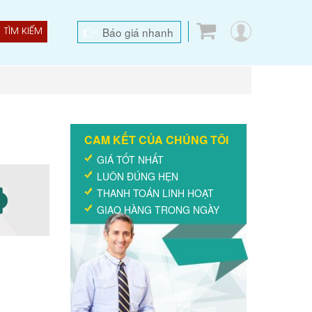
Báo giá nhanh
TÌM KIẾM
CAM KẾT CỦA CHÚNG TÔI
GIÁ TỐT NHẤT
LUÔN ĐÚNG HẸN
THANH TOÁN LINH HOẠT
GIAO HÀNG TRONG NGÀY