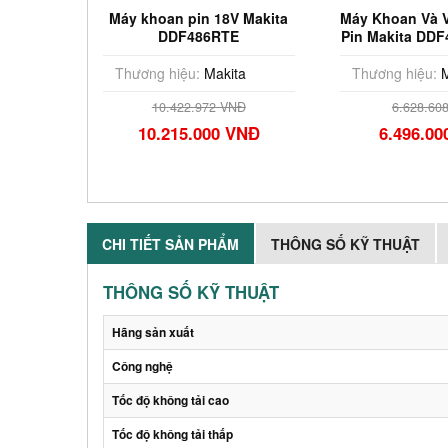
Máy khoan pin 18V Makita
Máy Khoan Và V
DDF486RTE
Pin Makita DDF
(18V
Thương hiệu:
Makita
Thương hiệu:
M
10.422.972 VNĐ
6.628.60
10.215.000 VNĐ
6.496.0
CHI TIẾT SẢN PHẨM
THÔNG SỐ KỸ THUẬT
THÔNG SỐ KỸ THUẬT
Hãng sản xuất
Công nghệ
Tốc độ không tải cao
Tốc độ không tải thấp