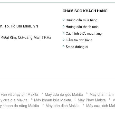
CHĂM SÓC KHÁCH HÀNG
Hướng dẫn mua hàng
h, Tp. Hồ Chí Minh, VN
Hướng dẫn thanh toán
Các hình thức mua hàng
 P.Đại Kim, Q.Hoàng Mai, TP.Hà
Kiểm tra đơn hàng
Sơ đồ đường đi
vặn vít chạy pin Makita
Máy cưa đa góc Makita
Máy chà nhám 
y cưa đĩa Makita
Máy khoan búa Makita
Máy Phay Makita
M
y khoan đa năng Makita
Máy bắn đinh Makita
Máy cưa xích Mak