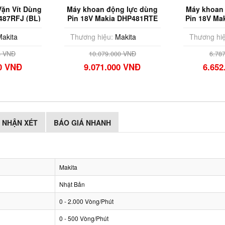
ặn Vít Dùng
Máy khoan động lực dùng
Máy khoan
487RFJ (BL)
Pin 18V Makia DHP481RTE
Pin 18V Ma
)
akita
Thương hiệu:
Makita
Thương hiệ
8 VNĐ
10.079.000 VNĐ
6.78
00 VNĐ
9.071.000 VNĐ
6.652
NHẬN XÉT
BÁO GIÁ NHANH
Makita
Nhật Bản
0 - 2.000 Vòng/Phút
0 - 500 Vòng/Phút