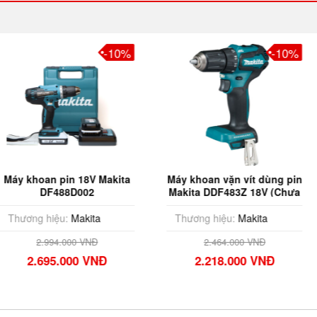
-10%
-10%
 18V Makita
Máy khoan vặn vít dùng pin
Máy khoan v
D002
Makita DDF483Z 18V (Chưa
18V Makita
kèm Pin & Sạc)
Pin
akita
Thương hiệu:
Makita
Thương hi
0 VNĐ
2.464.000 VNĐ
1.12
00 VNĐ
2.218.000 VNĐ