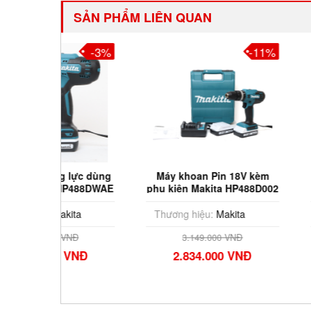
SẢN PHẨM LIÊN QUAN
-3%
-11%
ực dùng
Máy khoan Pin 18V kèm
Máy khoan pin
P488DWAE
phụ kiện Makita HP488D002
DF488
ta
Thương hiệu:
Makita
Thương hiệu:
M
Đ
3.149.000 VNĐ
2.994.00
VNĐ
2.834.000 VNĐ
2.695.0