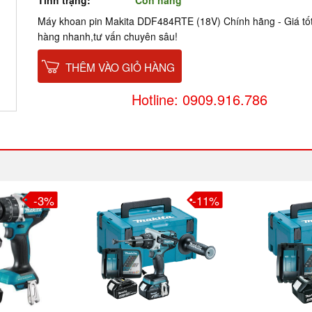
Tình trạng:
Còn hàng
Máy khoan pin Makita DDF484RTE (18V) Chính hãng - Giá tốt
hàng nhanh,tư vấn chuyên sâu!
THÊM VÀO GIỎ HÀNG
Hotline: 0909.916.786
-3%
-11%