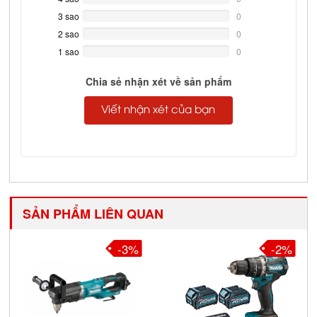
Complete
3 sao
0%
0
Complete
2 sao
0%
0
Complete
1 sao
0%
0
Complete
Chia sẻ nhận xét về sản phẩm
Viết nhận xét của bạn
SẢN PHẨM LIÊN QUAN
-3%
-2%