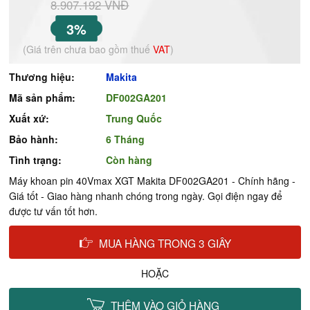
8.907.192 VNĐ
3%
(Giá trên chưa bao gồm thuế
VAT
)
Thương hiệu:
Makita
Mã sản phẩm:
DF002GA201
Xuất xứ:
Trung Quốc
Bảo hành:
6 Tháng
Tình trạng:
Còn hàng
Máy khoan pin 40Vmax XGT Makita DF002GA201 - Chính hãng -
Giá tốt - Giao hàng nhanh chóng trong ngày. Gọi điện ngay để
được tư vấn tốt hơn.
MUA HÀNG TRONG 3 GIÂY
HOẶC
THÊM VÀO GIỎ HÀNG