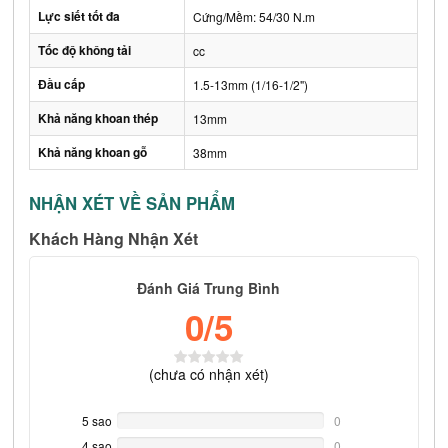
Lực siết tốt đa
Cứng/Mềm: 54/30 N.m
Tốc độ không tải
cc
Đầu cấp
1.5-13mm (1/16-1/2")
Khả năng khoan thép
13mm
Khả năng khoan gỗ
38mm
NHẬN XÉT VỀ SẢN PHẨM
Khách Hàng Nhận Xét
Đánh Giá Trung Bình
0
/5
(
chưa có
nhận xét)
5 sao
0%
0
Complete
4 sao
0%
0