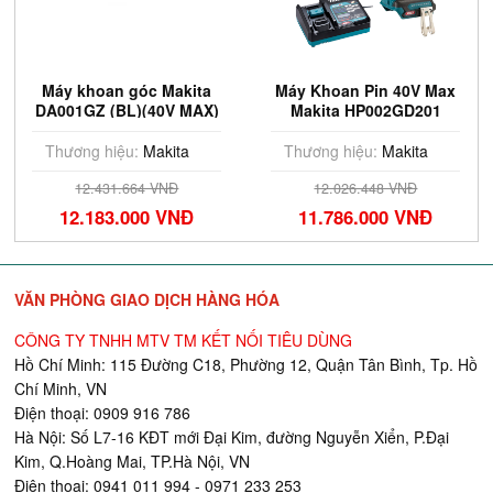
Máy khoan góc Makita
Máy Khoan Pin 40V Max
DA001GZ (BL)(40V MAX)
Makita HP002GD201
Thương hiệu:
Makita
Thương hiệu:
Makita
12.431.664 VNĐ
12.026.448 VNĐ
12.183.000 VNĐ
11.786.000 VNĐ
VĂN PHÒNG GIAO DỊCH HÀNG HÓA
CÔNG TY TNHH MTV TM KẾT NỐI TIÊU DÙNG
Hồ Chí Minh: 115 Đường C18, Phường 12, Quận Tân Bình, Tp. Hồ
Chí Minh, VN
Điện thoại: 0909 916 786
Hà Nội: Số L7-16 KĐT mới Đại Kim, đường Nguyễn Xiển, P.Đại
Kim, Q.Hoàng Mai, TP.Hà Nội, VN
Điện thoại: 0941 011 994 - 0971 233 253