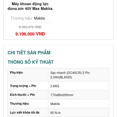
Máy khoan động lực
dùng pin 40V Max Makita
HP002GA201
Thương hiệu:
Makita
9.383.472 VNĐ
9.196.000 VNĐ
CHI TIẾT SẢN PHẨM
THÔNG SỐ KỸ THUẬT
Phụ kiện
Sạc nhanh (DC40CR) 2 Pin
2.0Ah(BL4020)
Trọng lượng + Pin
2.8KG
Kích thước + Pin
170x86x265mm
Thương hiệu
Makita
Lực siết khóa tốt đa
60 N.m