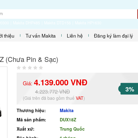
P0300
Makita DHP485
Makita DTD156
Makita HP1630
ới thiệu
Tư vấn Makita
Liên hệ
Đăng ký làm đại lý
Z (Chưa Pin & Sạc)
4.139.000 VNĐ
Giá:
3%
4.223.772 VNĐ
(Giá trên đã bao gồm thuế
VAT
)
Thương hiệu:
Makita
Mã sản phẩm:
DUX18Z
Xuất xứ:
Trung Quốc