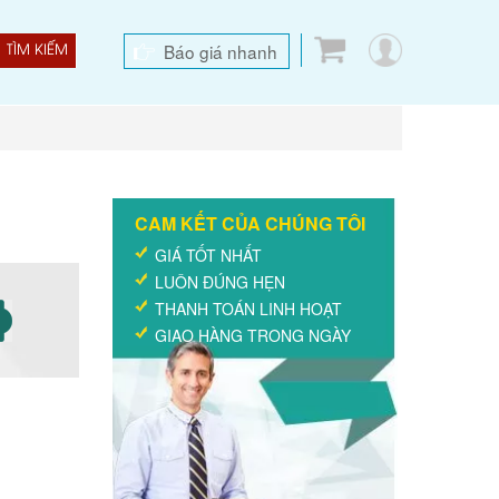
Báo giá nhanh
TÌM KIẾM
CAM KẾT CỦA CHÚNG TÔI
GIÁ TỐT NHẤT
LUÔN ĐÚNG HẸN
THANH TOÁN LINH HOẠT
GIAO HÀNG TRONG NGÀY