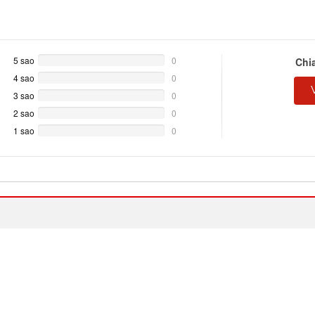
5 sao
0%
0
Chi
Complete
4 sao
0%
0
Complete
3 sao
0%
0
Complete
2 sao
0%
0
Complete
1 sao
0%
0
Complete