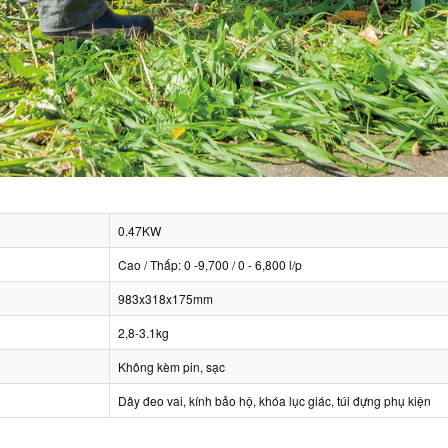
0.47KW
Cao / Thấp: 0 -9,700 / 0 - 6,800 l/p
983x318x175mm
2,8-3.1kg
Không kèm pin, sạc
Dây đeo vai, kính bảo hộ, khóa lục giác, túi đựng phụ kiện