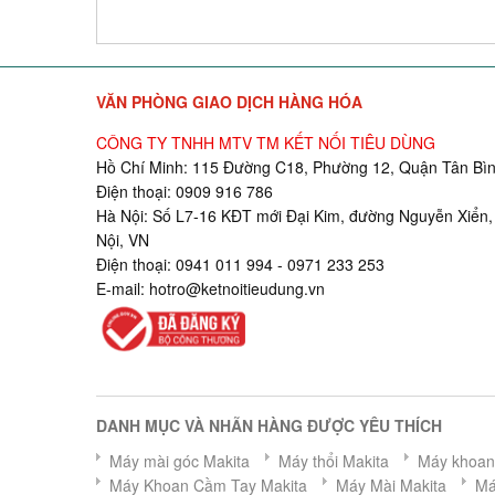
VĂN PHÒNG GIAO DỊCH HÀNG HÓA
CÔNG TY TNHH MTV TM KẾT NỐI TIÊU DÙNG
Hồ Chí Minh: 115 Đường C18, Phường 12, Quận Tân Bìn
Điện thoại: 0909 916 786
Hà Nội: Số L7-16 KĐT mới Đại Kim, đường Nguyễn Xiển,
Nội, VN
Điện thoại: 0941 011 994 - 0971 233 253
E-mail:
hotro@ketnoitieudung.vn
DANH MỤC VÀ NHÃN HÀNG ĐƯỢC YÊU THÍCH
Máy mài góc Makita
Máy thổi Makita
Máy khoan 
Máy Khoan Cầm Tay Makita
Máy Mài Makita
Má