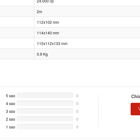
24.000 l/p
2m
112x102 mm
114x140 mm
110x112x133 mm
0.9 Kg
5 sao
0%
0
Chi
Complete
4 sao
0%
0
Complete
3 sao
0%
0
Complete
2 sao
0%
0
Complete
1 sao
0%
0
Complete