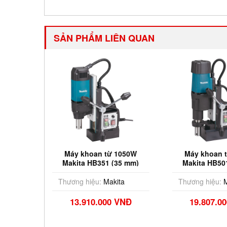
SẢN PHẨM LIÊN QUAN
a bàn
Máy khoan từ 1050W
Máy khoan 
 Makita
Makita HB351 (35 mm)
Makita HB50
0
ta
Thương hiệu:
Makita
Thương hiệu:
M
VNĐ
13.910.000 VNĐ
19.807.0