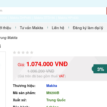
P0300
Makita DHP485
Makita DTD156
Makita HP1630
ới thiệu
Tư vấn Makita
Liên hệ
Đăng ký làm đại lý
rung Makita
B
1.074.000 VNĐ
Giá:
3%
1.096.200 VNĐ
(Giá trên đã bao gồm thuế
VAT
)
Thương hiệu:
Makita
Mã sản phẩm:
M9200B
Xuất xứ:
Trung Quốc