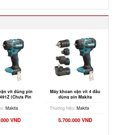
ặn vít dùng pin
Máy khoan vặn vít 4 đầu
Máy kh
491Z (Chưa Pin
dùng pin Makita
dù
 Sạc)
DDF491ZJ01 (Chưa Pin &
DDF491R
Sạc)
u:
Makita
Thương hiệu:
Makita
Thương
.000 VNĐ
5.700.000 VNĐ
13