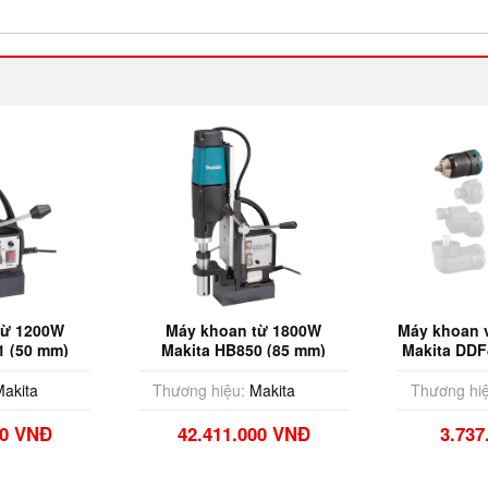
từ 1200W
Máy khoan từ 1800W
Máy khoan v
1 (50 mm)
Makita HB850 (85 mm)
Makita DDF
&
akita
Thương hiệu:
Makita
Thương hiệ
00 VNĐ
42.411.000 VNĐ
3.737