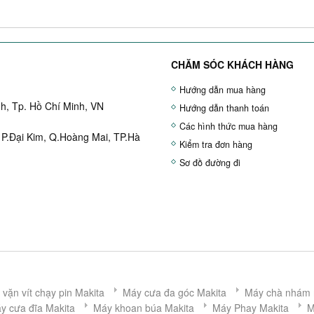
CHĂM SÓC KHÁCH HÀNG
Hướng dẫn mua hàng
h, Tp. Hồ Chí Minh, VN
Hướng dẫn thanh toán
Các hình thức mua hàng
 P.Đại Kim, Q.Hoàng Mai, TP.Hà
Kiểm tra đơn hàng
Sơ đồ đường đi
vặn vít chạy pin Makita
Máy cưa đa góc Makita
Máy chà nhám 
y cưa đĩa Makita
Máy khoan búa Makita
Máy Phay Makita
M