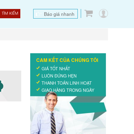
Báo giá nhanh
TÌM KIẾM
CAM KẾT CỦA CHÚNG TÔI
GIÁ TỐT NHẤT
LUÔN ĐÚNG HẸN
THANH TOÁN LINH HOẠT
GIAO HÀNG TRONG NGÀY