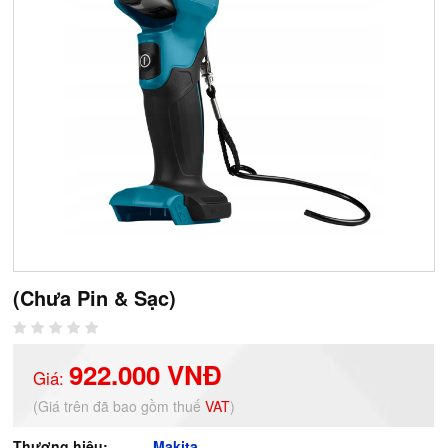
(Chưa Pin & Sạc)
922.000 VNĐ
Giá:
(Giá trên đã bao gồm thuế
VAT
)
Thương hiệu:
Makita