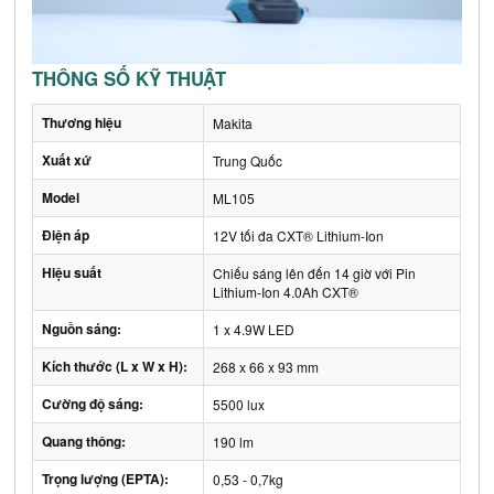
THÔNG SỐ KỸ THUẬT
Thương hiệu
Makita
Xuất xứ
Trung Quốc
Model
ML105
Điện áp
12V tối đa CXT® Lithium-Ion
Hiệu suất
Chiếu sáng lên đến 14 giờ với Pin
Lithium-Ion 4.0Ah CXT®
Nguồn sáng:
1 x 4.9W LED
Kích thước (L x W x H):
268 x 66 x 93 mm
Cường độ sáng:
5500 lux
Quang thông:
190 lm
Trọng lượng (EPTA):
0,53 - 0,7kg