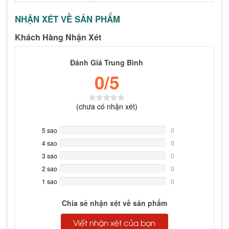
NHẬN XÉT VỀ SẢN PHẨM
Khách Hàng Nhận Xét
Đánh Giá Trung Bình
0
/5
(
chưa có
nhận xét)
5 sao
0%
0
Complete
4 sao
0%
0
Complete
3 sao
0%
0
Complete
2 sao
0%
0
Complete
1 sao
0%
0
Complete
Chia sẻ nhận xét về sản phẩm
Viết nhận xét của bạn