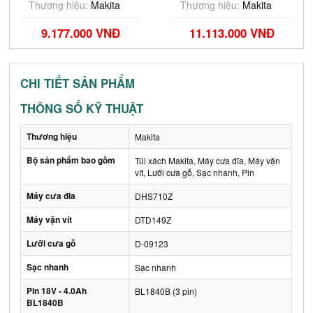
Sạc)
Thương hiệu:
Makita
Thương hiệu:
Makita
9.177.000 VNĐ
11.113.000 VNĐ
CHI TIẾT SẢN PHẨM
THÔNG SỐ KỸ THUẬT
Thương hiệu
Makita
Bộ sản phẩm bao gồm
Túi xách Makita, Máy cưa đĩa, Máy vặn
vít, Lưỡi cưa gỗ, Sạc nhanh, Pin
Máy cưa đĩa
DHS710Z
Máy vặn vít
DTD149Z
Lưỡi cưa gỗ
D-09123
Sạc nhanh
Sạc nhanh
Pin 18V - 4.0Ah
BL1840B (3 pin)
BL1840B