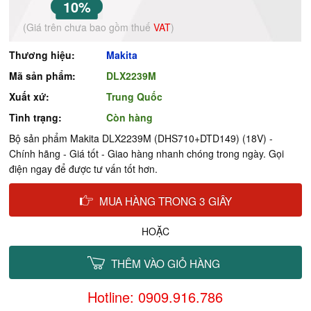
10%
(Giá trên chưa bao gồm thuế
VAT
)
Thương hiệu:
Makita
Mã sản phẩm:
DLX2239M
Xuất xứ:
Trung Quốc
Tình trạng:
Còn hàng
Bộ sản phẩm Makita DLX2239M (DHS710+DTD149) (18V) -
Chính hãng - Giá tốt - Giao hàng nhanh chóng trong ngày. Gọi
điện ngay để được tư vấn tốt hơn.
MUA HÀNG TRONG 3 GIÂY
HOẶC
THÊM VÀO GIỎ HÀNG
Hotline: 0909.916.786