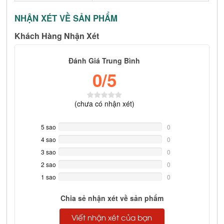
NHẬN XÉT VỀ SẢN PHẨM
Khách Hàng Nhận Xét
Đánh Giá Trung Bình
0
/5
(
chưa có
nhận xét)
5 sao
0%
0
Complete
4 sao
0%
0
Complete
3 sao
0%
0
Complete
2 sao
0%
0
Complete
1 sao
0%
0
Complete
Chia sẻ nhận xét về sản phẩm
Viết nhận xét của bạn