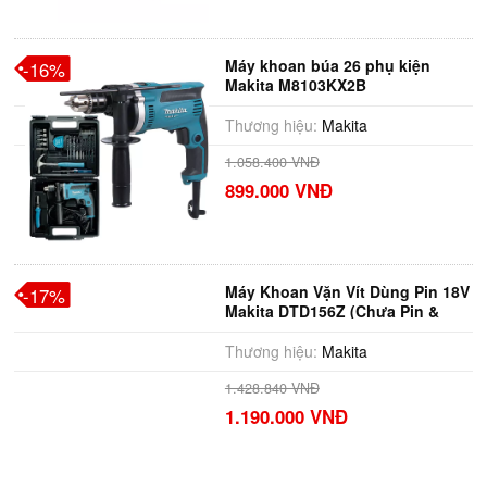
Máy khoan búa 26 phụ kiện
-16%
Makita M8103KX2B
Thương hiệu:
Makita
1.058.400 VNĐ
899.000 VNĐ
Máy Khoan Vặn Vít Dùng Pin 18V
-17%
Makita DTD156Z (Chưa Pin &
Sạc)
Thương hiệu:
Makita
1.428.840 VNĐ
1.190.000 VNĐ