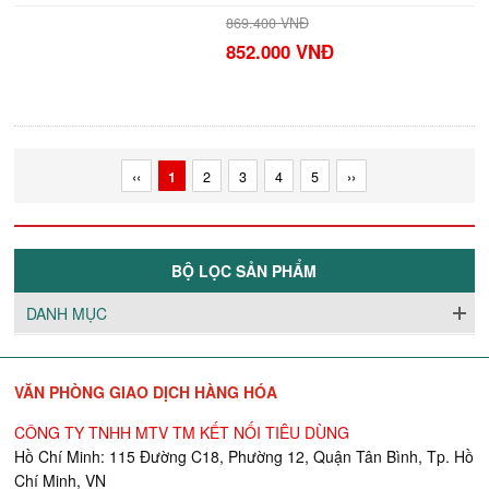
869.400 VNĐ
852.000 VNĐ
‹‹
1
2
3
4
5
››
BỘ LỌC SẢN PHẨM
DANH MỤC
VĂN PHÒNG GIAO DỊCH HÀNG HÓA
CÔNG TY TNHH MTV TM KẾT NỐI TIÊU DÙNG
Hồ Chí Minh: 115 Đường C18, Phường 12, Quận Tân Bình, Tp. Hồ
Chí Minh, VN