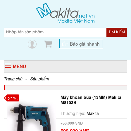
TÌM KIẾM
Báo giá nhanh
MENU
Trang chủ
»
Sản phẩm
Máy khoan búa (13MM) Makita
-21%
M8103B
Thương hiệu:
Makita
750.000 VNĐ
599.000 VNĐ