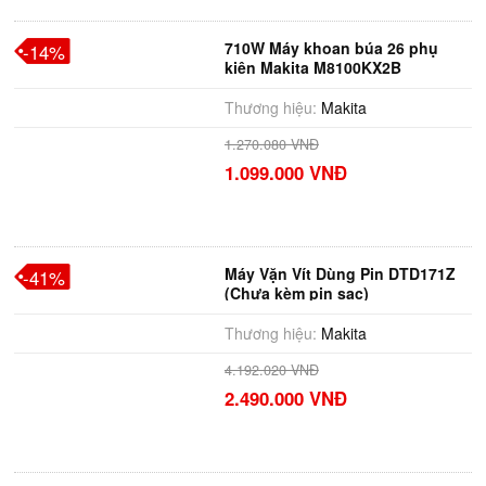
710W Máy khoan búa 26 phụ
-14%
kiện Makita M8100KX2B
Thương hiệu:
Makita
1.270.080 VNĐ
1.099.000 VNĐ
Máy Vặn Vít Dùng Pin DTD171Z
-41%
(Chưa kèm pin sạc)
Thương hiệu:
Makita
4.192.020 VNĐ
2.490.000 VNĐ