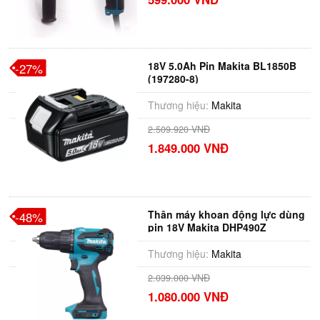
18V 5.0Ah Pin Makita BL1850B
-27%
(197280-8)
Thương hiệu:
Makita
2.509.920 VNĐ
1.849.000 VNĐ
Thân máy khoan động lực dùng
-48%
pin 18V Makita DHP490Z
Thương hiệu:
Makita
2.039.000 VNĐ
1.080.000 VNĐ