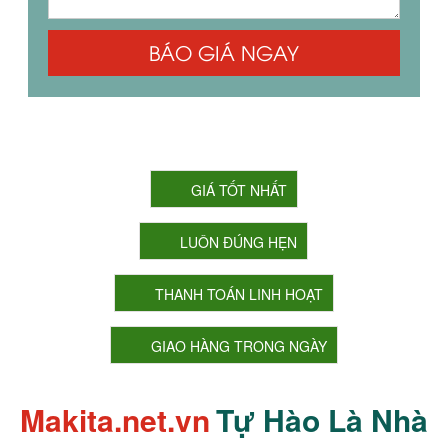
BÁO GIÁ NGAY
CAM KẾT CỦA CHÚNG TÔI
GIÁ TỐT NHẤT
LUÔN ĐÚNG HẸN
THANH TOÁN LINH HOẠT
GIAO HÀNG TRONG NGÀY
Makita.net.vn
Tự Hào Là Nhà