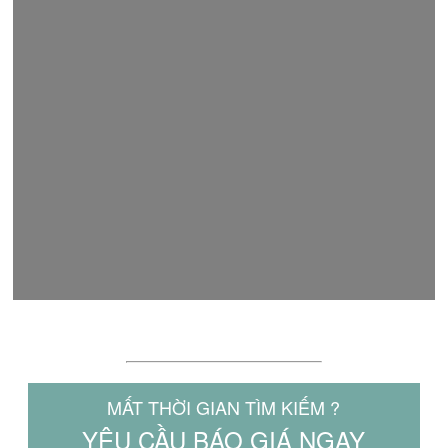
LÝ DO NÊN CHỌN MAKITA.NET.VN
MẤT THỜI GIAN TÌM KIẾM ?
YÊU CẦU BÁO GIÁ NGAY