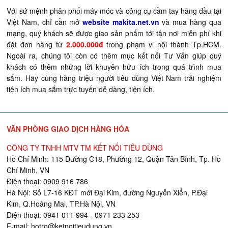
Với sứ mệnh phân phối máy móc và công cụ cầm tay hàng đầu tại
Việt Nam, chỉ cần mở
website makita.net.vn
và mua hàng qua
mạng, quý khách sẽ được giao sản phẩm tới tận nơi miễn phí khi
đặt đơn hàng từ
2.000.000đ
trong phạm vi nội thành Tp.HCM.
Ngoài ra, chúng tôi còn có thêm mục kết nối Tư Vấn giúp quý
khách có thêm những lời khuyên hữu ích trong quá trình mua
sắm. Hãy cùng hàng triệu người tiêu dùng Việt Nam trải nghiệm
tiện ích mua sắm trực tuyến dễ dàng, tiện ích.
VĂN PHÒNG GIAO DỊCH HÀNG HÓA
CÔNG TY TNHH MTV TM KẾT NỐI TIÊU DÙNG
Hồ Chí Minh: 115 Đường C18, Phường 12, Quận Tân Bình, Tp. Hồ
Chí Minh, VN
Điện thoại: 0909 916 786
Hà Nội: Số L7-16 KĐT mới Đại Kim, đường Nguyễn Xiển, P.Đại
Kim, Q.Hoàng Mai, TP.Hà Nội, VN
Điện thoại: 0941 011 994 - 0971 233 253
E-mail:
hotro@ketnoitieudung.vn