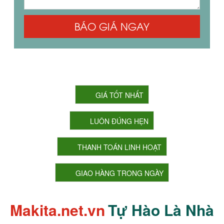
BÁO GIÁ NGAY
CAM KẾT CỦA CHÚNG TÔI
GIÁ TỐT NHẤT
LUÔN ĐÚNG HẸN
THANH TOÁN LINH HOẠT
GIAO HÀNG TRONG NGÀY
Makita.net.vn
Tự Hào Là Nhà