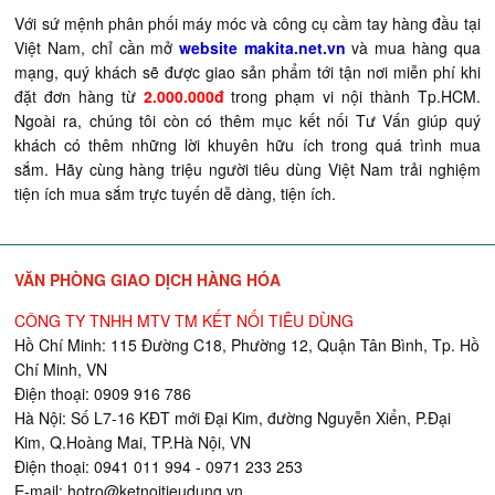
Với sứ mệnh phân phối máy móc và công cụ cầm tay hàng đầu tại
Việt Nam, chỉ cần mở
website makita.net.vn
và mua hàng qua
mạng, quý khách sẽ được giao sản phẩm tới tận nơi miễn phí khi
đặt đơn hàng từ
2.000.000đ
trong phạm vi nội thành Tp.HCM.
Ngoài ra, chúng tôi còn có thêm mục kết nối Tư Vấn giúp quý
khách có thêm những lời khuyên hữu ích trong quá trình mua
sắm. Hãy cùng hàng triệu người tiêu dùng Việt Nam trải nghiệm
tiện ích mua sắm trực tuyến dễ dàng, tiện ích.
VĂN PHÒNG GIAO DỊCH HÀNG HÓA
CÔNG TY TNHH MTV TM KẾT NỐI TIÊU DÙNG
Hồ Chí Minh: 115 Đường C18, Phường 12, Quận Tân Bình, Tp. Hồ
Chí Minh, VN
Điện thoại: 0909 916 786
Hà Nội: Số L7-16 KĐT mới Đại Kim, đường Nguyễn Xiển, P.Đại
Kim, Q.Hoàng Mai, TP.Hà Nội, VN
Điện thoại: 0941 011 994 - 0971 233 253
E-mail:
hotro@ketnoitieudung.vn