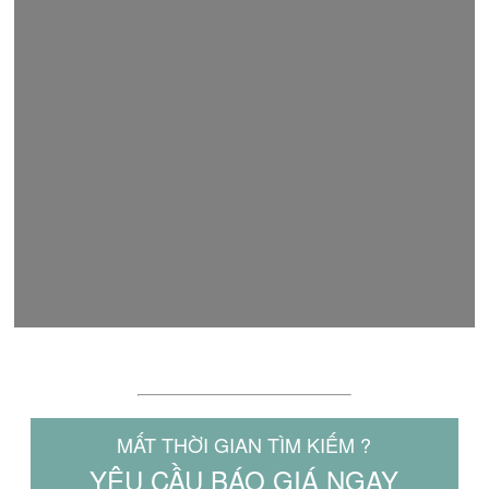
LÝ DO NÊN CHỌN MAKITA.NET.VN
MẤT THỜI GIAN TÌM KIẾM ?
YÊU CẦU BÁO GIÁ NGAY