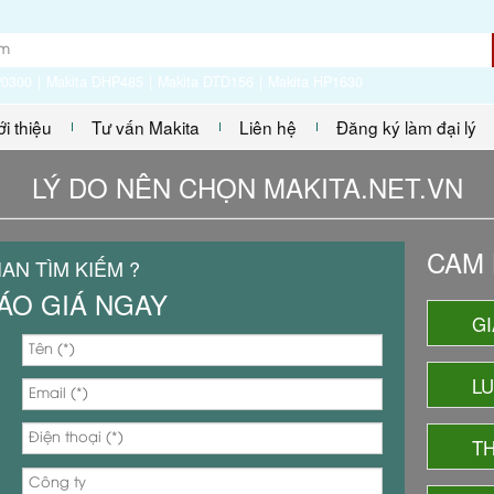
P0300
Makita DHP485
Makita DTD156
Makita HP1630
ới thiệu
Tư vấn Makita
Liên hệ
Đăng ký làm đại lý
LÝ DO NÊN CHỌN MAKITA.NET.VN
CAM 
IAN TÌM KIẾM ?
ÁO GIÁ NGAY
GI
L
TH