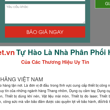
G
BÁO GIÁ NGAY
et.vn
Tự Hào Là Nhà Phân Phối
Của Các Thương Hiệu Uy Tín
H HÃNG VIỆT NAM
o hàng tận nơi. Là đơn vị đi đầu trong lĩnh vực cung cấp thiết bị công 
uy tín của những ngành hàng Thang nhôm, Dụng cụ cầm tay, Dụng cụ đo
 Thiết bị dùng khí nén, Vật liệu mài mòn, Thiết bị đo laser, Thiết 
ian, công sức mà vẫn bảo đảm được các quyền lợi về bảo hành, đổi/trả