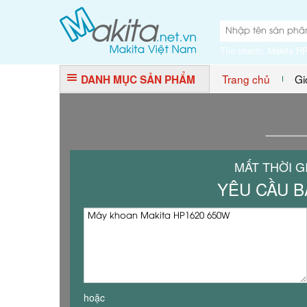
Tìm nhanh:
Makita H
Trang chủ
Gi
DANH MỤC SẢN PHẨM
MẤT THỜI G
YÊU CẦU B
hoặc