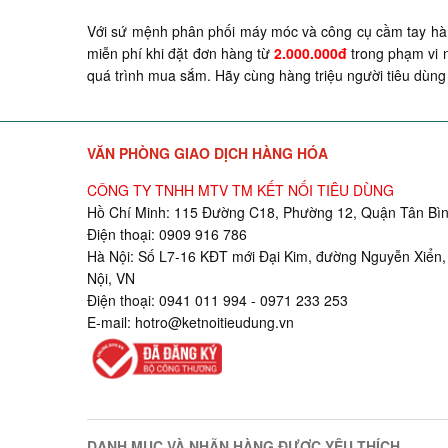
Với sứ mệnh phân phối máy móc và công cụ cầm tay hàn
miễn phí khi đặt đơn hàng từ
2.000.000đ
trong phạm vi n
quá trình mua sắm. Hãy cùng hàng triệu người tiêu dùng 
VĂN PHÒNG GIAO DỊCH HÀNG HÓA
CÔNG TY TNHH MTV TM KẾT NỐI TIÊU DÙNG
Hồ Chí Minh: 115 Đường C18, Phường 12, Quận Tân Bìn
Điện thoại: 0909 916 786
Hà Nội: Số L7-16 KĐT mới Đại Kim, đường Nguyễn Xiển,
Nội, VN
Điện thoại: 0941 011 994 - 0971 233 253
E-mail:
hotro@ketnoitieudung.vn
DANH MỤC VÀ NHÃN HÀNG ĐƯỢC YÊU THÍCH