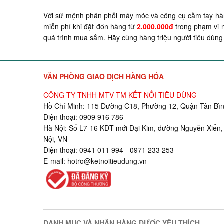
Với sứ mệnh phân phối máy móc và công cụ cầm tay hàn
miễn phí khi đặt đơn hàng từ
2.000.000đ
trong phạm vi n
quá trình mua sắm. Hãy cùng hàng triệu người tiêu dùng 
VĂN PHÒNG GIAO DỊCH HÀNG HÓA
CÔNG TY TNHH MTV TM KẾT NỐI TIÊU DÙNG
Hồ Chí Minh: 115 Đường C18, Phường 12, Quận Tân Bìn
Điện thoại: 0909 916 786
Hà Nội: Số L7-16 KĐT mới Đại Kim, đường Nguyễn Xiển,
Nội, VN
Điện thoại: 0941 011 994 - 0971 233 253
E-mail:
hotro@ketnoitieudung.vn
DANH MỤC VÀ NHÃN HÀNG ĐƯỢC YÊU THÍCH