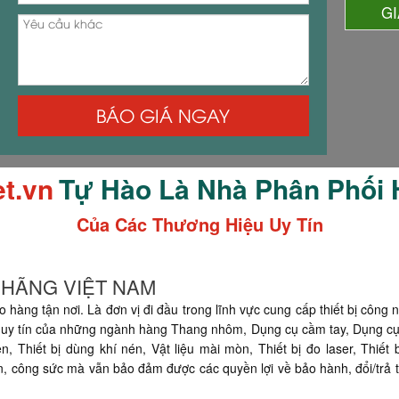
G
BÁO GIÁ NGAY
et.vn
Tự Hào Là Nhà Phân Phối
Của Các Thương Hiệu Uy Tín
H HÃNG VIỆT NAM
o hàng tận nơi. Là đơn vị đi đầu trong lĩnh vực cung cấp thiết bị công 
uy tín của những ngành hàng Thang nhôm, Dụng cụ cầm tay, Dụng cụ đo
 Thiết bị dùng khí nén, Vật liệu mài mòn, Thiết bị đo laser, Thiết 
ian, công sức mà vẫn bảo đảm được các quyền lợi về bảo hành, đổi/trả