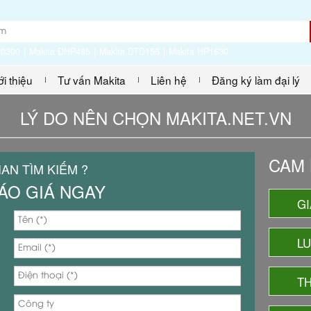
P0300
Makita DHP485
Makita DTD156
Makita HP1630
ới thiệu
Tư vấn Makita
Liên hệ
Đăng ký làm đại lý
LÝ DO NÊN CHỌN MAKITA.NET.VN
CAM 
IAN TÌM KIẾM ?
ÁO GIÁ NGAY
GI
L
TH