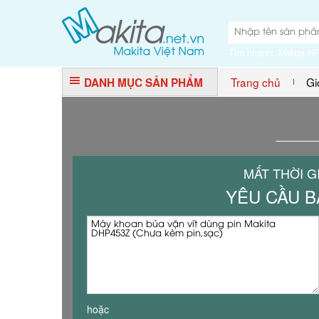
Tìm nhanh:
Makita H
Trang chủ
Gi
DANH MỤC SẢN PHẨM
MẤT THỜI G
YÊU CẦU B
hoặc