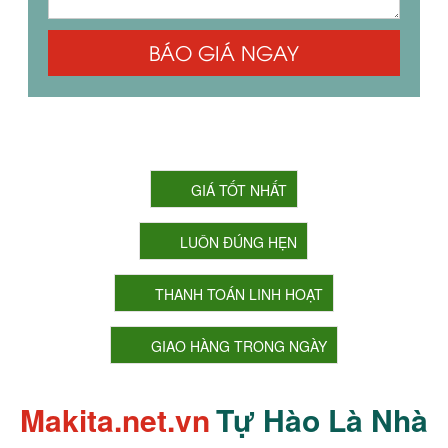
BÁO GIÁ NGAY
CAM KẾT CỦA CHÚNG TÔI
GIÁ TỐT NHẤT
LUÔN ĐÚNG HẸN
THANH TOÁN LINH HOẠT
GIAO HÀNG TRONG NGÀY
Makita.net.vn
Tự Hào Là Nhà