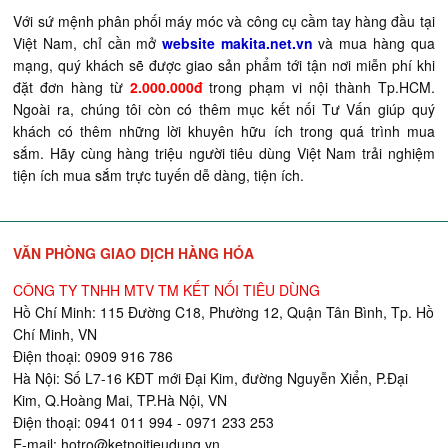
Với sứ mệnh phân phối máy móc và công cụ cầm tay hàng đầu tại
Việt Nam, chỉ cần mở
website makita.net.vn
và mua hàng qua
mạng, quý khách sẽ được giao sản phẩm tới tận nơi miễn phí khi
đặt đơn hàng từ
2.000.000đ
trong phạm vi nội thành Tp.HCM.
Ngoài ra, chúng tôi còn có thêm mục kết nối Tư Vấn giúp quý
khách có thêm những lời khuyên hữu ích trong quá trình mua
sắm. Hãy cùng hàng triệu người tiêu dùng Việt Nam trải nghiệm
tiện ích mua sắm trực tuyến dễ dàng, tiện ích.
VĂN PHÒNG GIAO DỊCH HÀNG HÓA
CÔNG TY TNHH MTV TM KẾT NỐI TIÊU DÙNG
Hồ Chí Minh: 115 Đường C18, Phường 12, Quận Tân Bình, Tp. Hồ
Chí Minh, VN
Điện thoại: 0909 916 786
Hà Nội: Số L7-16 KĐT mới Đại Kim, đường Nguyễn Xiển, P.Đại
Kim, Q.Hoàng Mai, TP.Hà Nội, VN
Điện thoại: 0941 011 994 - 0971 233 253
E-mail:
hotro@ketnoitieudung.vn