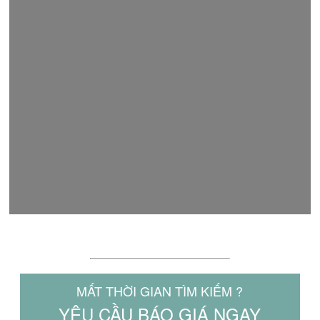
LÝ DO NÊN CHỌN MAKITA.NET.VN
MẤT THỜI GIAN TÌM KIẾM ?
YÊU CẦU BÁO GIÁ NGAY