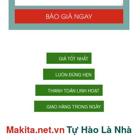
BÁO GIÁ NGAY
CAM KẾT CỦA CHÚNG TÔI
GIÁ TỐT NHẤT
LUÔN ĐÚNG HẸN
THANH TOÁN LINH HOẠT
GIAO HÀNG TRONG NGÀY
Makita.net.vn
Tự Hào Là Nhà