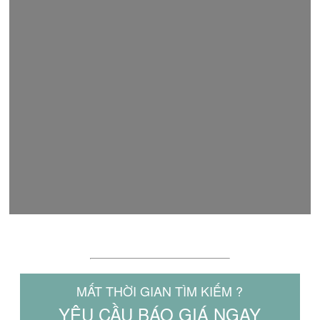
LÝ DO NÊN CHỌN MAKITA.NET.VN
MẤT THỜI GIAN TÌM KIẾM ?
YÊU CẦU BÁO GIÁ NGAY