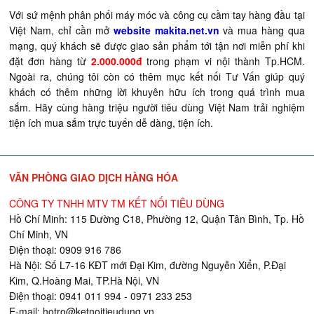
Với sứ mệnh phân phối máy móc và công cụ cầm tay hàng đầu tại
Việt Nam, chỉ cần mở
website makita.net.vn
và mua hàng qua
mạng, quý khách sẽ được giao sản phẩm tới tận nơi miễn phí khi
đặt đơn hàng từ
2.000.000đ
trong phạm vi nội thành Tp.HCM.
Ngoài ra, chúng tôi còn có thêm mục kết nối Tư Vấn giúp quý
khách có thêm những lời khuyên hữu ích trong quá trình mua
sắm. Hãy cùng hàng triệu người tiêu dùng Việt Nam trải nghiệm
tiện ích mua sắm trực tuyến dễ dàng, tiện ích.
VĂN PHÒNG GIAO DỊCH HÀNG HÓA
CÔNG TY TNHH MTV TM KẾT NỐI TIÊU DÙNG
Hồ Chí Minh: 115 Đường C18, Phường 12, Quận Tân Bình, Tp. Hồ
Chí Minh, VN
Điện thoại: 0909 916 786
Hà Nội: Số L7-16 KĐT mới Đại Kim, đường Nguyễn Xiển, P.Đại
Kim, Q.Hoàng Mai, TP.Hà Nội, VN
Điện thoại: 0941 011 994 - 0971 233 253
E-mail:
hotro@ketnoitieudung.vn