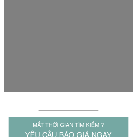
LÝ DO NÊN CHỌN MAKITA.NET.VN
MẤT THỜI GIAN TÌM KIẾM ?
YÊU CẦU BÁO GIÁ NGAY