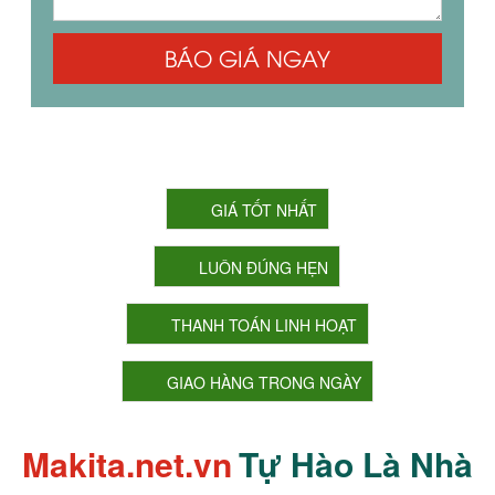
BÁO GIÁ NGAY
CAM KẾT CỦA CHÚNG TÔI
GIÁ TỐT NHẤT
LUÔN ĐÚNG HẸN
THANH TOÁN LINH HOẠT
GIAO HÀNG TRONG NGÀY
Makita.net.vn
Tự Hào Là Nhà