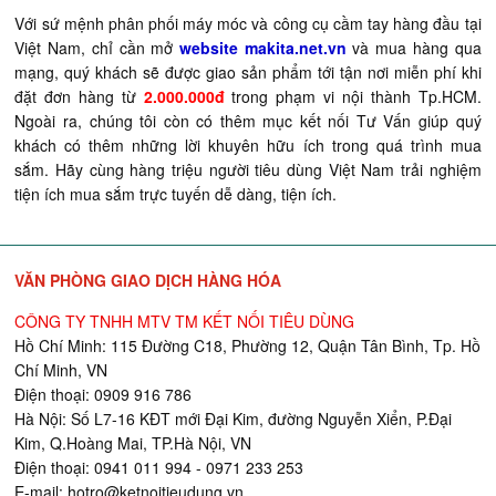
Với sứ mệnh phân phối máy móc và công cụ cầm tay hàng đầu tại
Việt Nam, chỉ cần mở
website makita.net.vn
và mua hàng qua
mạng, quý khách sẽ được giao sản phẩm tới tận nơi miễn phí khi
đặt đơn hàng từ
2.000.000đ
trong phạm vi nội thành Tp.HCM.
Ngoài ra, chúng tôi còn có thêm mục kết nối Tư Vấn giúp quý
khách có thêm những lời khuyên hữu ích trong quá trình mua
sắm. Hãy cùng hàng triệu người tiêu dùng Việt Nam trải nghiệm
tiện ích mua sắm trực tuyến dễ dàng, tiện ích.
VĂN PHÒNG GIAO DỊCH HÀNG HÓA
CÔNG TY TNHH MTV TM KẾT NỐI TIÊU DÙNG
Hồ Chí Minh: 115 Đường C18, Phường 12, Quận Tân Bình, Tp. Hồ
Chí Minh, VN
Điện thoại: 0909 916 786
Hà Nội: Số L7-16 KĐT mới Đại Kim, đường Nguyễn Xiển, P.Đại
Kim, Q.Hoàng Mai, TP.Hà Nội, VN
Điện thoại: 0941 011 994 - 0971 233 253
E-mail:
hotro@ketnoitieudung.vn