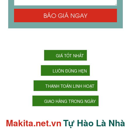
BÁO GIÁ NGAY
CAM KẾT CỦA CHÚNG TÔI
GIÁ TỐT NHẤT
LUÔN ĐÚNG HẸN
THANH TOÁN LINH HOẠT
GIAO HÀNG TRONG NGÀY
Makita.net.vn
Tự Hào Là Nhà