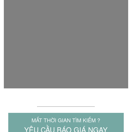
LÝ DO NÊN CHỌN MAKITA.NET.VN
MẤT THỜI GIAN TÌM KIẾM ?
YÊU CẦU BÁO GIÁ NGAY