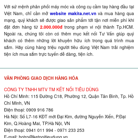
Với sứ mệnh phân phối máy móc và công cụ cầm tay hàng đầu tại
Việt Nam, chỉ cần mở
website makita.net.vn
và mua hàng qua
mạng, quý khách sẽ được giao sản phẩm tới tận nơi miễn phí khi
đặt đơn hàng từ
2.000.000đ
trong phạm vi nội thành Tp.HCM.
Ngoài ra, chúng tôi còn có thêm mục kết nối Tư Vấn giúp quý
khách có thêm những lời khuyên hữu ích trong quá trình mua
sắm. Hãy cùng hàng triệu người tiêu dùng Việt Nam trải nghiệm
tiện ích mua sắm trực tuyến dễ dàng, tiện ích.
VĂN PHÒNG GIAO DỊCH HÀNG HÓA
CÔNG TY TNHH MTV TM KẾT NỐI TIÊU DÙNG
Hồ Chí Minh: 115 Đường C18, Phường 12, Quận Tân Bình, Tp. Hồ
Chí Minh, VN
Điện thoại: 0909 916 786
Hà Nội: Số L7-16 KĐT mới Đại Kim, đường Nguyễn Xiển, P.Đại
Kim, Q.Hoàng Mai, TP.Hà Nội, VN
Điện thoại: 0941 011 994 - 0971 233 253
E-mail:
hotro@ketnoitieudung.vn