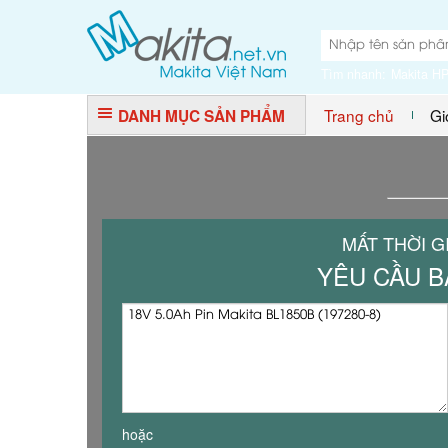
Tìm nhanh:
Makita H
Trang chủ
Gi
DANH MỤC SẢN PHẨM
MẤT THỜI G
YÊU CẦU B
hoặc