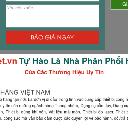
G
BÁO GIÁ NGAY
et.vn
Tự Hào Là Nhà Phân Phối
Của Các Thương Hiệu Uy Tín
H HÃNG VIỆT NAM
o hàng tận nơi. Là đơn vị đi đầu trong lĩnh vực cung cấp thiết bị công 
uy tín của những ngành hàng Thang nhôm, Dụng cụ cầm tay, Dụng cụ đo
 Thiết bị dùng khí nén, Vật liệu mài mòn, Thiết bị đo laser, Thiết 
ian, công sức mà vẫn bảo đảm được các quyền lợi về bảo hành, đổi/trả