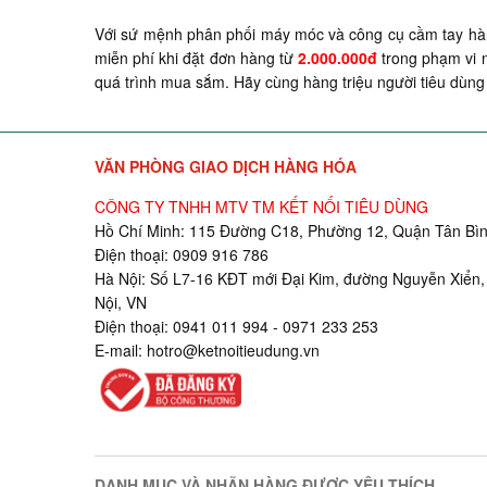
Với sứ mệnh phân phối máy móc và công cụ cầm tay hàn
miễn phí khi đặt đơn hàng từ
2.000.000đ
trong phạm vi n
quá trình mua sắm. Hãy cùng hàng triệu người tiêu dùng 
VĂN PHÒNG GIAO DỊCH HÀNG HÓA
CÔNG TY TNHH MTV TM KẾT NỐI TIÊU DÙNG
Hồ Chí Minh: 115 Đường C18, Phường 12, Quận Tân Bìn
Điện thoại: 0909 916 786
Hà Nội: Số L7-16 KĐT mới Đại Kim, đường Nguyễn Xiển,
Nội, VN
Điện thoại: 0941 011 994 - 0971 233 253
E-mail:
hotro@ketnoitieudung.vn
DANH MỤC VÀ NHÃN HÀNG ĐƯỢC YÊU THÍCH